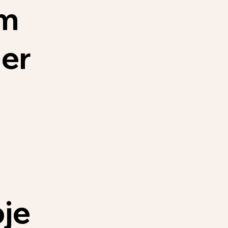
em
der
je