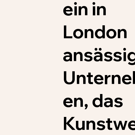
ein in
London
ansässi
Untern
en, das
Kunstwe