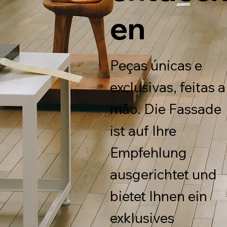
en
Peças únicas e
exclusivas, feitas a
mão. Die Fassade
ist auf Ihre
Empfehlung
ausgerichtet und
bietet Ihnen ein
exklusives