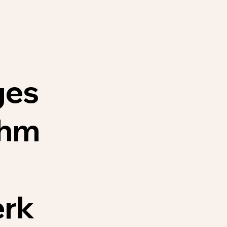
ges
ehm
rk