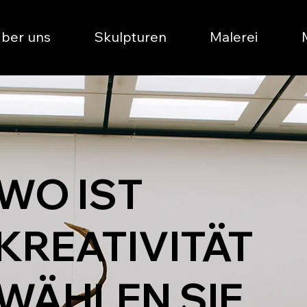
ber uns
Skulpturen
Malerei
WO IST
KREATIVITÄT
WÄHLEN SIE