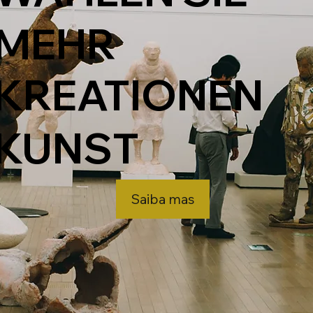
MEHR
KREATIONEN
KUNST
Saiba mas
k